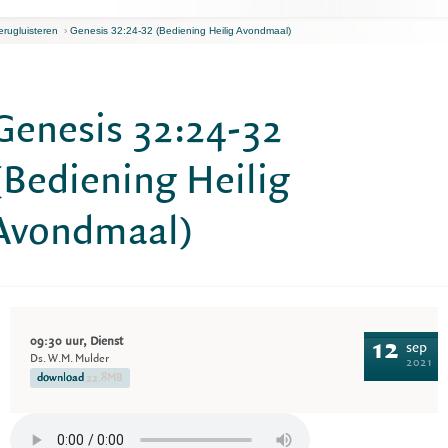
erugluisteren
›
Genesis 32:24-32 (Bediening Heilig Avondmaal)
Genesis 32:24-32
(Bediening Heilig
Avondmaal)
09:30 uur, Dienst
12
sep
Ds. W.M. Mulder
2021
download
22.8MB