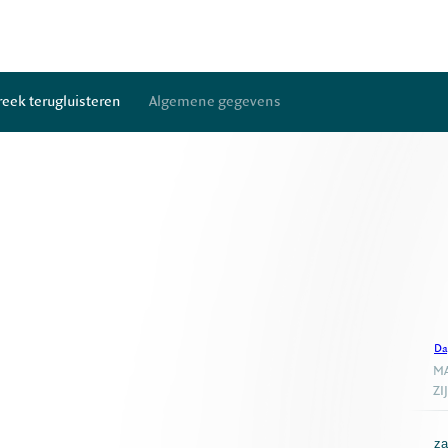
reek terugluisteren
Algemene gegevens
Da
MA
ZI
za