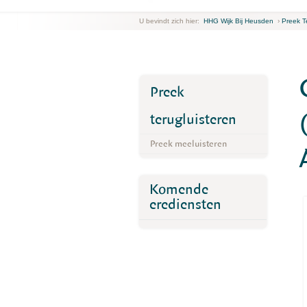
U bevindt zich hier:
HHG Wijk Bij Heusden
›
Preek T
Preek
terugluisteren
Preek meeluisteren
Komende
erediensten