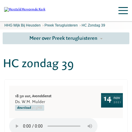
HHG Wijk Bij Heusden
›
Preek Terugluisteren
›
HC Zondag 39
Meer over Preek terugluisteren
HC zondag 39
18:30 uur, Avonddienst
14
nov
Ds. W.M. Mulder
2021
download
21.5MB