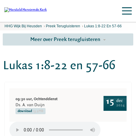
HHG Wijk Bij Heusden
›
Preek Terugluisteren
›
Lukas 1:8-22 En 57-66
Meer over Preek terugluisteren
Lukas 1:8-22 en 57-66
09:30 uur, Ochtenddienst
15
dec
Ds. A. van Duijn
2024
download
13.2MB