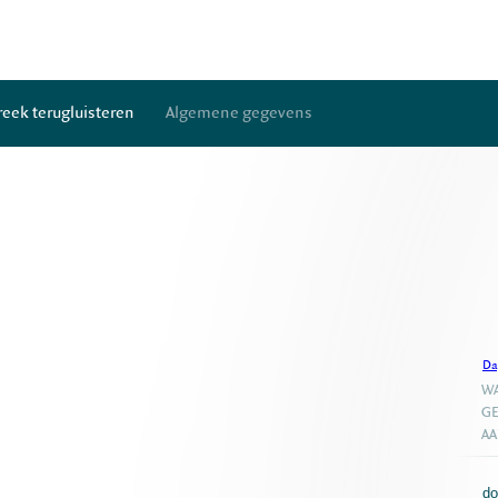
reek terugluisteren
Algemene gegevens
Da
WA
GE
A
do