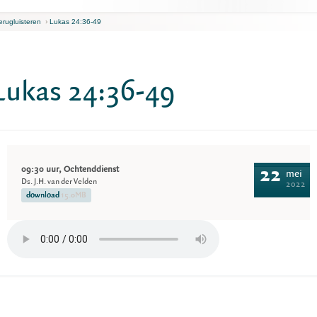
erugluisteren
›
Lukas 24:36-49
Lukas 24:36-49
09:30 uur, Ochtenddienst
22
mei
Ds. J.H. van der Velden
2022
download
15.0MB