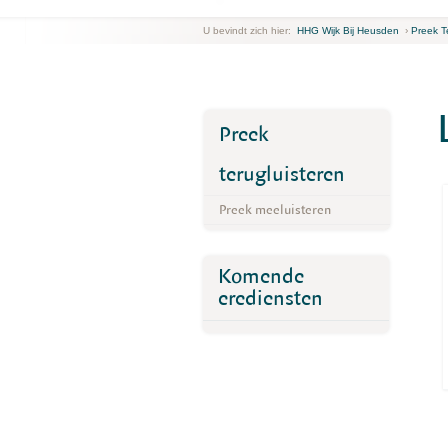
U bevindt zich hier:
HHG Wijk Bij Heusden
›
Preek T
Preek
terugluisteren
Preek meeluisteren
Komende
erediensten